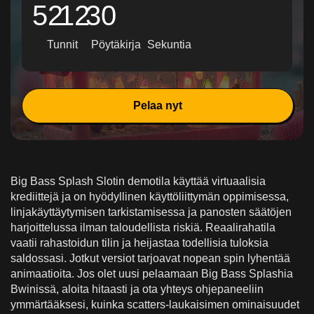
52
12
28
Tunnit
Pöytäkirja
Sekuntia
Pelaa nyt
Big Bass Splash Slotin demotila käyttää virtuaalisia
krediittejä ja on hyödyllinen käyttöliittymän oppimisessa,
linjakäyttäytymisen tarkistamisessa ja panosten säätöjen
harjoittelussa ilman taloudellista riskiä. Reaalirahatila
vaatii rahastoidun tilin ja heijastaa todellisia tuloksia
saldossasi. Jotkut versiot tarjoavat nopean spin lyhentää
animaatioita. Jos olet uusi pelaamaan Big Bass Splashia
Bwinissä, aloita hitaasti ja ota yhteys ohjepaneeliin
ymmärtääksesi, kuinka scatters-laukaisimen ominaisuudet