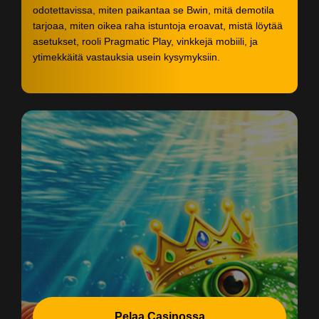
odotettavissa, miten paikantaa se Bwin, mitä demotila
tarjoaa, miten oikea raha istuntoja eroavat, mistä löytää
asetukset, rooli Pragmatic Play, vinkkejä mobiili, ja
ytimekkäitä vastauksia usein kysymyksiin.
Pelaa Casinossa