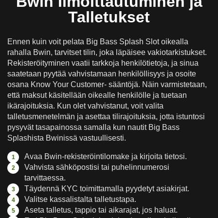
Bwin Ilmoittautuminen ja
Talletukset
Ennen kuin voit pelata Big Bass Splash Slot oikealla
rahalla Bwin, tarvitset tilin, joka läpäisee vakiotarkistukset.
Rekisteröityminen vaatii tarkkoja henkilötietoja, ja sinua
saatetaan pyytää vahvistamaan henkilöllisyys ja osoite
osana Know Your Customer- sääntöjä. Näin varmistetaan,
että maksut käsitellään oikealle henkilölle ja tuetaan
ikärajoituksia. Kun olet vahvistanut, voit valita
talletusmenetelmän ja asettaa tilirajoituksia, jotta istuntosi
pysyvät tasapainossa samalla kun nautit Big Bass
Splashista Bwinissä vastuullisesti.
Avaa Bwin-rekisteröintilomake ja kirjoita tietosi.
Vahvista sähköpostisi tai puhelinnumerosi
tarvittaessa.
Täydennä KYC toimittamalla pyydetyt asiakirjat.
Valitse kassalistalta talletustapa.
Aseta talletus, tappio tai aikarajat, jos haluat.