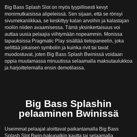
Big Bass Splash Slot on myös tyypillisesti kevyt
monimutkaisissa alipeleissä. Sen sijaan, että se rönsyi
sivumekaniikkaa, se keskittyy kalan arvoihin ja kalastajan
rooliin niiden avaamisessa. Tämä yksinkertaisuus voi
auttaa uusia pelaajia viihtymään nopeammin. Monissa
tapauksissa Pragmatic Play sisältää tietopaneelin, joka
selittää jokaisen symbolin ja kuinka rivit tai tavat
muodostuvat, joten Big Bass Splash Bwinissä voidaan
oppia muutamassa minuutissa selaamalla maksutaulukkoa
ja harjoittelemalla ensin demotilassa.
Big Bass Splashin
pelaaminen Bwinissä
Useimmat pelaajat aloittavat paikantamalla Big Bass
Splash Slot Bwin-hakupalkin kautta tai selaamalla