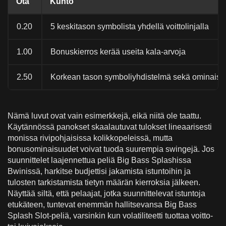
Ota
Kunto
0.20
5 keskitason symbolista yhdellä voittolinjalla
1.00
Bonuskierros kerää useita kala-arvoja
2.50
Korkean tason symboliyhdistelmä sekä ominaisu
Nämä luvut ovat vain esimerkkejä, eikä niitä ole taattu.
Käytännössä panokset skaalautuvat tulokset lineaarisesti
monissa rivipohjaisissa kolikkopeleissä, mutta
bonusominaisuudet voivat tuoda suurempia swingejä. Jos
suunnittelet laajennettua peliä Big Bass Splashissa
Bwinissä, harkitse budjettisi jakamista istuntoihin ja
tulosten tarkistamista tietyn määrän kierroksia jälkeen.
Näyttää siltä, että pelaajat, jotka suunnittelevat istuntoja
etukäteen, tuntevat enemmän hallitsevansa Big Bass
Splash Slot-peliä, varsinkin kun volatiliteetti tuottaa voitto-