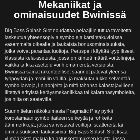
Mekaniikat ja
ominaisuudet Bwinissä
Big Bass Splash Slot noudattaa pelaajille tuttua tavoitetta:
laskeutua yhteensopivia symboleja karsintakuvioissa
vasemmalta oikealle ja laukaista bonusominaisuuksia,
jotka voivat parantaa tuottoja. Peruspeli käyttää tyypillisesti
klassista kela-asetusta, jossa on kiinteä määrä voittolinjoja,
vaikka tarkka asettelu voi hieman erota versioista.
Bwinissä samat rakenteelliset säännöt pätevät yleensä
työpöydän ja mobiilin välillä, ja maksutaulukko selventää
symboliarvoja, linjaohjeita ja mitä tahansa kalastajavilleen
liitettyä erityistä keräysmekaniikkaa tai kalarahasymboleita,
jos niitä on saatavilla.
Suunnittelun näkökulmasta Pragmatic Play pyrkii
korostamaan symbolitaiteen selkeyttä ja rohkeita
äänimerkkejä, jotka vahvistavat voittoja, scattereita tai
ominaisuuksien laukaisimia. Big Bass Splash Slot lisää
ylimääräistä makua kalastuskertomuksen kautta, jossa