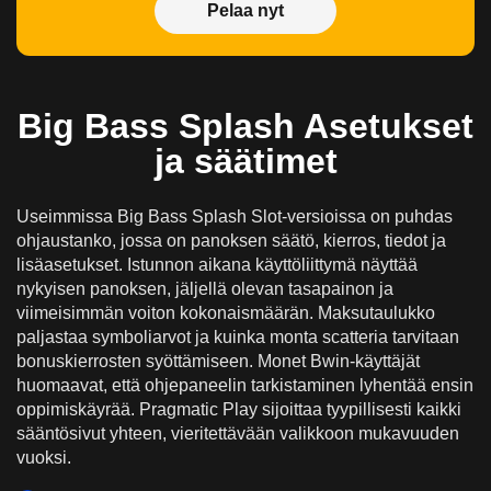
Pelaa nyt
Big Bass Splash Asetukset
ja säätimet
Useimmissa Big Bass Splash Slot-versioissa on puhdas
ohjaustanko, jossa on panoksen säätö, kierros, tiedot ja
lisäasetukset. Istunnon aikana käyttöliittymä näyttää
nykyisen panoksen, jäljellä olevan tasapainon ja
viimeisimmän voiton kokonaismäärän. Maksutaulukko
paljastaa symboliarvot ja kuinka monta scatteria tarvitaan
bonuskierrosten syöttämiseen. Monet Bwin-käyttäjät
huomaavat, että ohjepaneelin tarkistaminen lyhentää ensin
oppimiskäyrää. Pragmatic Play sijoittaa tyypillisesti kaikki
sääntösivut yhteen, vieritettävään valikkoon mukavuuden
vuoksi.