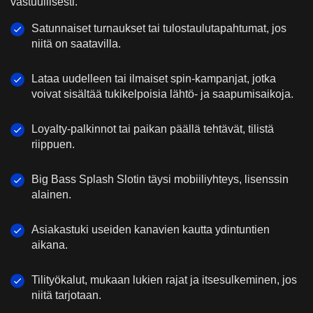
vastuullisesti.
Satunnaiset turnaukset tai tulostaulutapahtumat, jos
niitä on saatavilla.
Lataa uudelleen tai ilmaiset spin-kampanjat, jotka
voivat sisältää tukikelpoisia lähtö- ja saapumisaikoja.
Loyalty-palkinnot tai paikan päällä tehtävät, tilistä
riippuen.
Big Bass Splash Slotin täysi mobiiliyhteys, lisenssin
alainen.
Asiakastuki useiden kanavien kautta ydintuntien
aikana.
Tilityökalut, mukaan lukien rajat ja itsesulkeminen, jos
niitä tarjotaan.