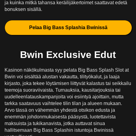
ja kuinka mitkä tahansa keräilijäkertoimet saattavat edetä
bonuksen sisällä.
Pelaa Big Bass Splashia Bwinissä
Bwin Exclusive Edut
Kasinon näkökulmasta syy pelata Big Bass Splash Slot at
Bwin voi sisältää alustan vakautta, tilityökalut, ja laaja
kirjasto, joka tekee löytämisen liittyvät kalastus tai seikkailu
teemoja suoraviivaista. Turnauksia, kausitarjouksia tai
uudelleenlatauskampanjoita voi esiintyä ajoittain, mutta
tarkka saatavuus vaihtelee tilin tilan ja alueen mukaan.
Arvo tässä on vähemmän yhdestä otsikon edusta ja
enemmän johdonmukaisesta pääsystä, luotettavista
maksuista ja tukikanavista, jotka auttavat sinua
hallitsemaan Big Bass Splashin istuntoja Bwinissä