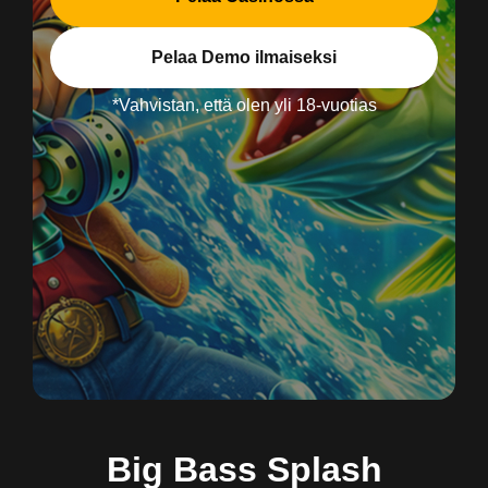
Pelaa Demo ilmaiseksi
*Vahvistan, että olen yli 18-vuotias
Big Bass Splash