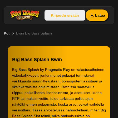
Kirjaudu sisään
Lataa
Koti
Bwin Big Bass Splash
Big Bass Splash Bwin
Big Bass Splash by Pragmatic Play on kalastusaiheinen
videokolikkopeli, jonka monet pelaajat tunnistavat
värikkäästä suunnittelustaan, bonuspotentiaalistaan ja
yksinkertaisista ohjaimistaan. Bwinissä saatavuus
riippuu paikallisesta lisensoinnista, ja asetukset, kuten
RTP tai maksimivoitto, tulee tarkistaa pelitietojen
näytöltä ennen pelaamista, koska arvot voivat vaihdella
versioittain. Tässä arvostelussa hahmotellaan, miten Big
Bass Splash Slot toimii, mikä ominaisuuksia on